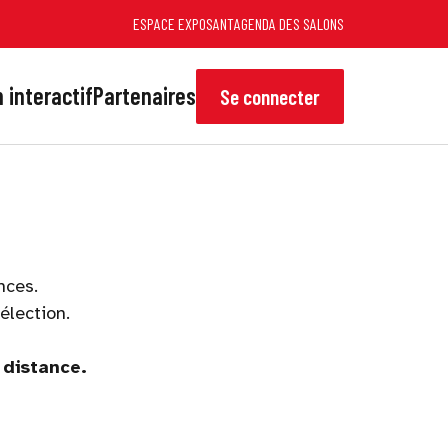
ESPACE EXPOSANT
AGENDA DES SALONS
 interactif
Partenaires
Se connecter
nces.
sélection.
 distance.