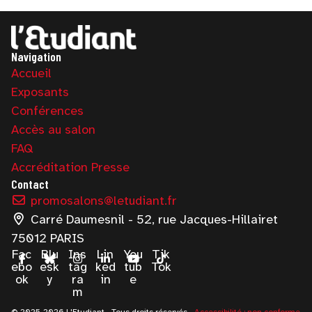
Navigation
Accueil
Exposants
Conférences
Accès au salon
FAQ
Accréditation Presse
Contact
promosalons@letudiant.fr
Carré Daumesnil - 52, rue Jacques-Hillairet
75012 PARIS
Fac
Blu
Ins
Lin
You
Tik
ebo
esk
tag
ked
tub
Tok
ok
y
ra
in
e
m